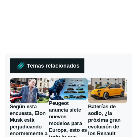
Temas relacionados
Peugeot
Según esta
Baterías de
anuncia siete
encuesta, Elon
sodio, ¿la
nuevos
Musk está
próxima gran
modelos para
perjudicando
evolución de
Europa, esto es
enormemente a
los Renault
todo lo que