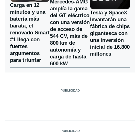
Mercedes-AMG
Carga en 12
amplía la gama
minutos y una
Tesla y SpaceX
del GT eléctrico
batería más
levantarán una
con una versión
barata, el
fábrica de chips
de acceso de
renovado Smart
gigantesca con
544 CV, más de
#1 llega con
una inversión
800 km de
fuertes
inicial de 16.800
autonomía y
argumentos
millones
carga de hasta
para triunfar
600 kW