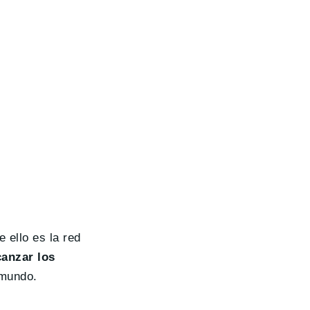
 ello es la red
canzar los
 mundo.