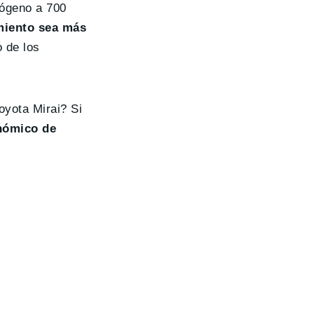
rógeno a 700
miento sea más
o de los
oyota Mirai? Si
nómico de