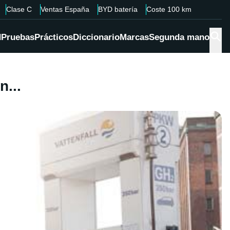
Clase C
Ventas España
BYD batería
Coste 100 km
d
Pruebas
Prácticos
Diccionario
Marcas
Segunda mano
n...