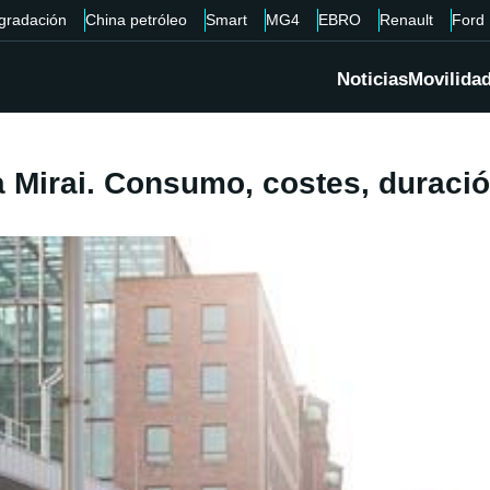
gradación
China petróleo
Smart
MG4
EBRO
Renault
Ford
Noticias
Movilida
a Mirai. Consumo, costes, duració