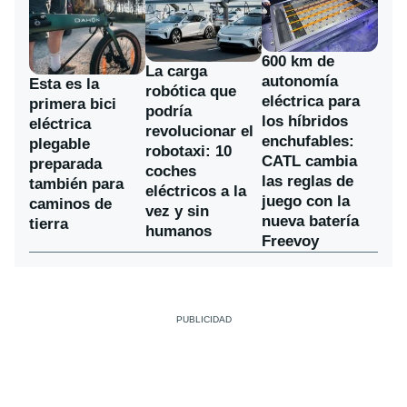
600 km de
La carga
autonomía
Esta es la
robótica que
eléctrica para
primera bici
podría
los híbridos
eléctrica
revolucionar el
enchufables:
plegable
robotaxi: 10
CATL cambia
preparada
coches
las reglas de
también para
eléctricos a la
juego con la
caminos de
vez y sin
nueva batería
tierra
humanos
Freevoy