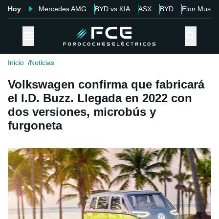
Hoy
Mercedes AMG
BYD vs KIA
ASX
BYD
Elon Musk
Inicio
Noticias
Volkswagen confirma que fabricará
el I.D. Buzz. Llegada en 2022 con
dos versiones, microbús y
furgoneta