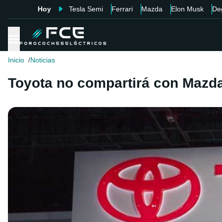
Hoy
Tesla Semi
Ferrari
Mazda
Elon Musk
De
Inicio
Noticias
Toyota no compartirá con Mazda 