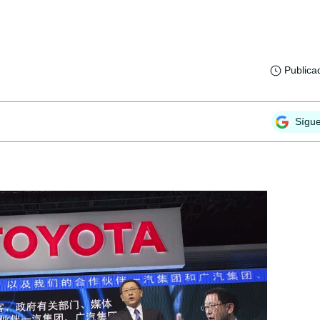
Publica
Sígu