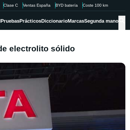
Clase C
Ventas España
BYD batería
Coste 100 km
d
Pruebas
Prácticos
Diccionario
Marcas
Segunda mano
e electrolito sólido