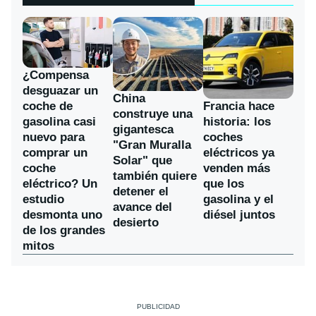
¿Compensa
desguazar un
China
coche de
Francia hace
construye una
gasolina casi
historia: los
gigantesca
nuevo para
coches
"Gran Muralla
comprar un
eléctricos ya
Solar" que
coche
venden más
también quiere
eléctrico? Un
que los
detener el
estudio
gasolina y el
avance del
desmonta uno
diésel juntos
desierto
de los grandes
mitos