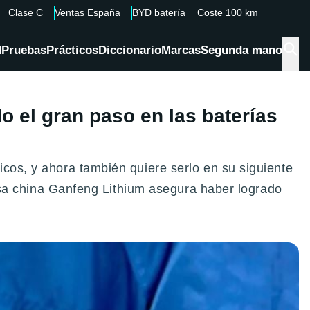
Clase C
Ventas España
BYD batería
Coste 100 km
d
Pruebas
Prácticos
Diccionario
Marcas
Segunda mano
o el gran paso en las baterías
icos, y ahora también quiere serlo en su siguiente
presa china Ganfeng Lithium asegura haber logrado