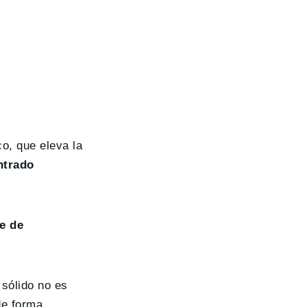
co, que eleva la
ntrado
se de
 sólido no es
de forma