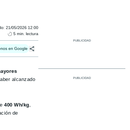
do
:
21/05/2026 12:00
5
min. lectura
enos en Google
mayores
haber alcanzado
de
400 Wh/kg
,
ación de