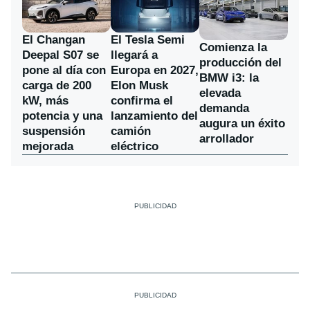
El Changan
El Tesla Semi
Comienza la
Deepal S07 se
llegará a
producción del
pone al día con
Europa en 2027,
BMW i3: la
carga de 200
Elon Musk
elevada
kW, más
confirma el
demanda
potencia y una
lanzamiento del
augura un éxito
suspensión
camión
arrollador
mejorada
eléctrico