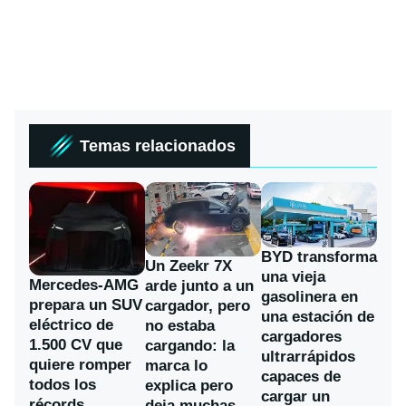
Temas relacionados
BYD transforma
Un Zeekr 7X
una vieja
Mercedes-AMG
arde junto a un
gasolinera en
prepara un SUV
cargador, pero
una estación de
eléctrico de
no estaba
cargadores
1.500 CV que
cargando: la
ultrarrápidos
quiere romper
marca lo
capaces de
todos los
explica pero
cargar un
récords
deja muchas