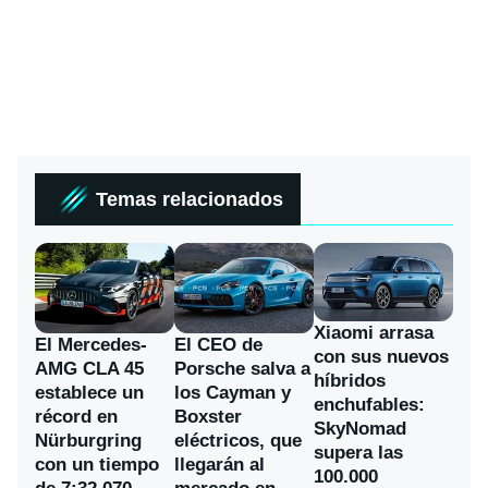
Temas relacionados
Xiaomi arrasa
El Mercedes-
El CEO de
con sus nuevos
AMG CLA 45
Porsche salva a
híbridos
establece un
los Cayman y
enchufables:
récord en
Boxster
SkyNomad
Nürburgring
eléctricos, que
supera las
con un tiempo
llegarán al
100.000