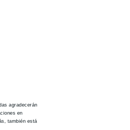
udas agradecerán
aciones en
ás, también está