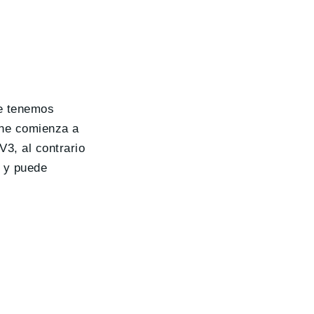
je tenemos
che comienza a
3, al contrario
e y puede