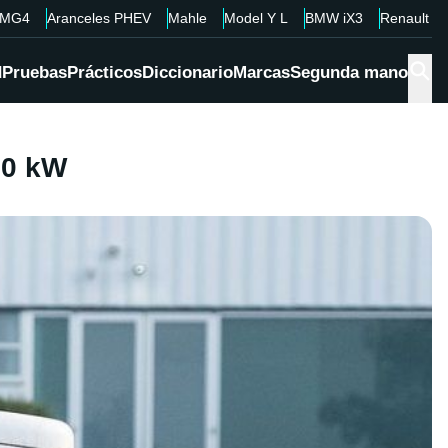
MG4
Aranceles PHEV
Mahle
Model Y L
BMW iX3
Renault 4
d
Pruebas
Prácticos
Diccionario
Marcas
Segunda mano
50 kW