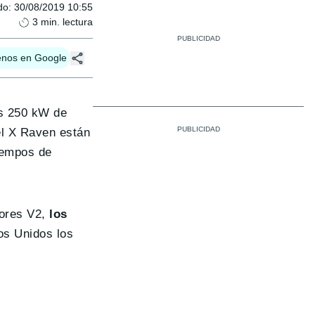
do
:
30/08/2019 10:55
3
min. lectura
enos en Google
os 250 kW de
el X Raven están
tiempos de
ores V2,
los
os Unidos los