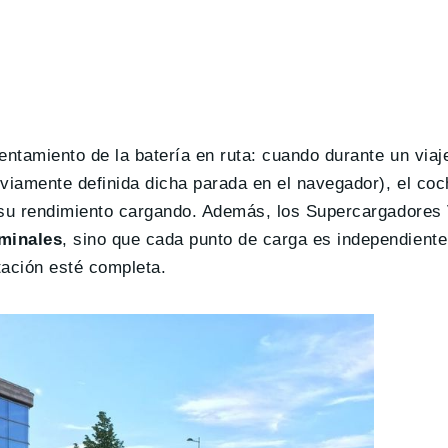
entamiento de la batería en ruta: cuando durante un via
eviamente definida dicha parada en el navegador), el co
 su rendimiento cargando. Además, los Supercargadores V
rminales
, sino que cada punto de carga es independient
tación esté completa.