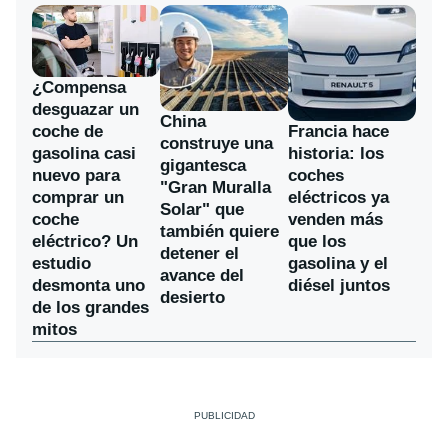
¿Compensa
desguazar un
China
coche de
Francia hace
construye una
gasolina casi
historia: los
gigantesca
nuevo para
coches
"Gran Muralla
comprar un
eléctricos ya
Solar" que
coche
venden más
también quiere
eléctrico? Un
que los
detener el
estudio
gasolina y el
avance del
desmonta uno
diésel juntos
desierto
de los grandes
mitos