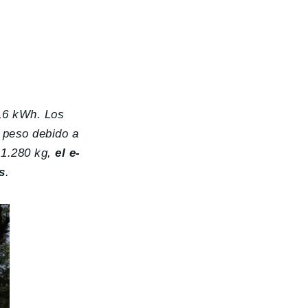
2,6 kWh. Los
r peso debido a
 1.280 kg,
el e-
s
.