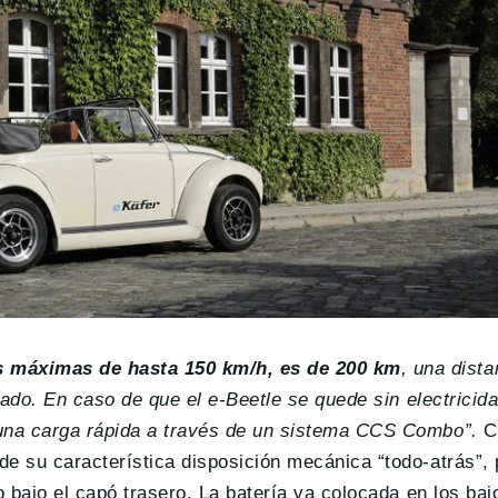
s máximas de hasta 150 km/h, es de 200 km
, una dist
icado. En caso de que el e-Beetle se quede sin electricid
 una carga rápida a través de un sistema CCS Combo”.
C
de su característica disposición mecánica “todo-atrás”,
o bajo el capó trasero. La batería va colocada en los baj