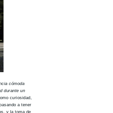
ancia cómoda
ad durante un
omo curiosidad,
 pasando a tener
os, y la toma de