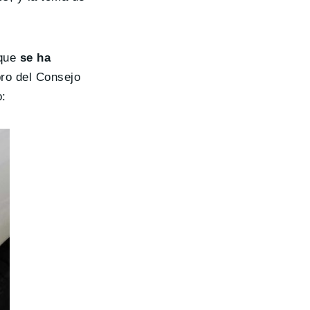
 que
se ha
ro del Consejo
o: