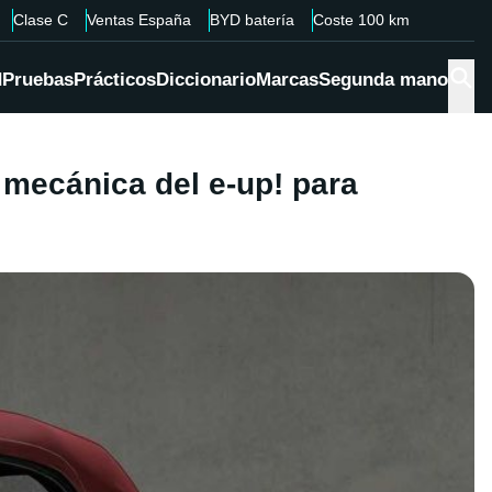
Clase C
Ventas España
BYD batería
Coste 100 km
d
Pruebas
Prácticos
Diccionario
Marcas
Segunda mano
a mecánica del e-up! para