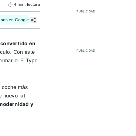
4
min. lectura
enos en Google
 convertido en
ículo. Con este
formar el E-Type
el coche más
e nuevo kit
 modernidad y