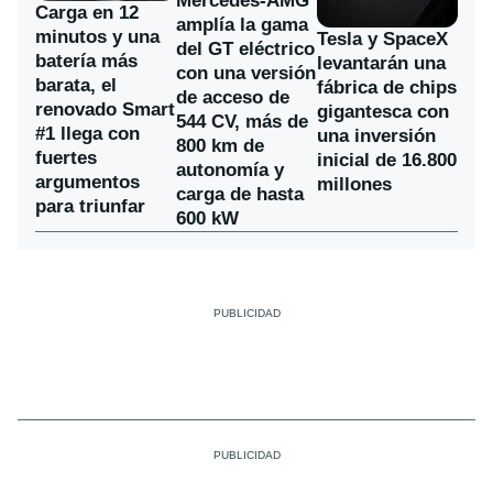
Mercedes-AMG
Carga en 12
amplía la gama
minutos y una
Tesla y SpaceX
del GT eléctrico
batería más
levantarán una
con una versión
barata, el
fábrica de chips
de acceso de
renovado Smart
gigantesca con
544 CV, más de
#1 llega con
una inversión
800 km de
fuertes
inicial de 16.800
autonomía y
argumentos
millones
carga de hasta
para triunfar
600 kW