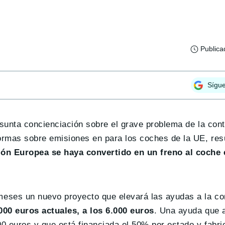
Publica
Sígu
sunta concienciación sobre el grave problema de la con
ormas sobre emisiones en para los coches de la UE, res
ón Europea se haya convertido en un freno al coche 
eses un nuevo proyecto que elevará las ayudas a la c
000 euros actuales, a los 6.000 euros
. Una ayuda que 
00 euros y que está financiada el 50% por estado y fabri