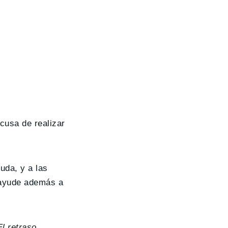
cusa de realizar
uda, y a las
 ayude además a
El retraso