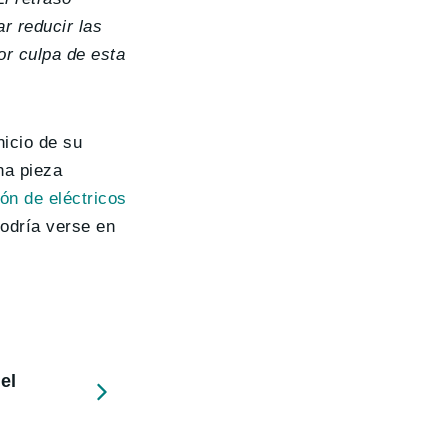
r reducir las
r culpa de esta
nicio de su
na pieza
lón de eléctricos
podría verse en
el