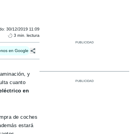
do
:
30/12/2019 11:09
3
min. lectura
enos en Google
taminación, y
ulta cuanto
eléctrico en
ompra de coches
además estará
cantes.