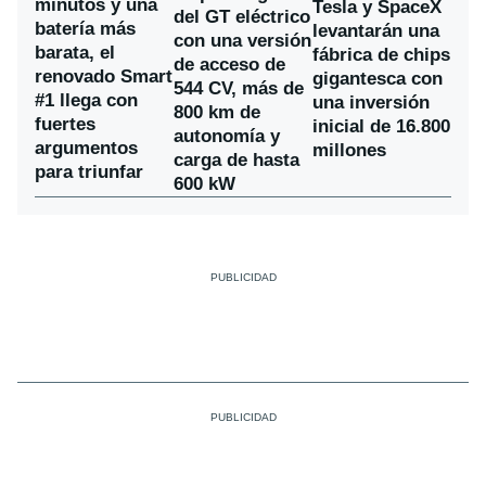
minutos y una
Tesla y SpaceX
del GT eléctrico
batería más
levantarán una
con una versión
barata, el
fábrica de chips
de acceso de
renovado Smart
gigantesca con
544 CV, más de
#1 llega con
una inversión
800 km de
fuertes
inicial de 16.800
autonomía y
argumentos
millones
carga de hasta
para triunfar
600 kW