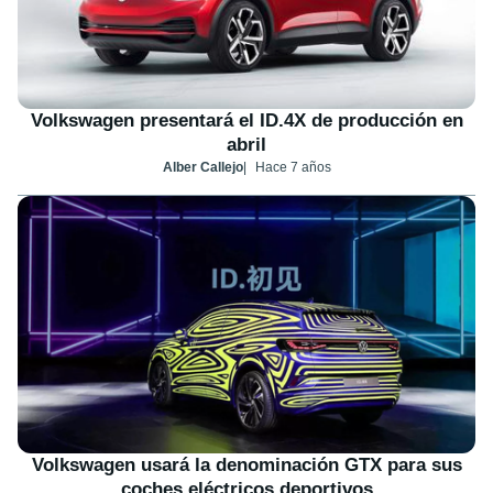
Volkswagen presentará el ID.4X de producción en
abril
Alber Callejo
Hace 7 años
Volkswagen usará la denominación GTX para sus
coches eléctricos deportivos