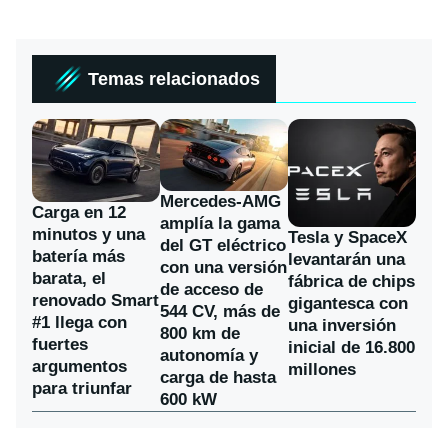
Temas relacionados
Mercedes-AMG
Carga en 12
amplía la gama
minutos y una
Tesla y SpaceX
del GT eléctrico
batería más
levantarán una
con una versión
barata, el
fábrica de chips
de acceso de
renovado Smart
gigantesca con
544 CV, más de
#1 llega con
una inversión
800 km de
fuertes
inicial de 16.800
autonomía y
argumentos
millones
carga de hasta
para triunfar
600 kW