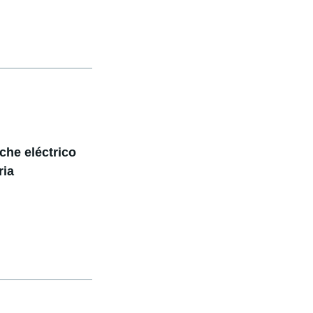
oche eléctrico
ria