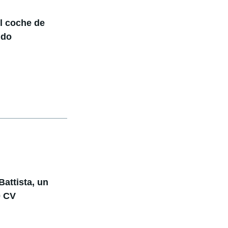
el coche de
ndo
Battista, un
0 CV