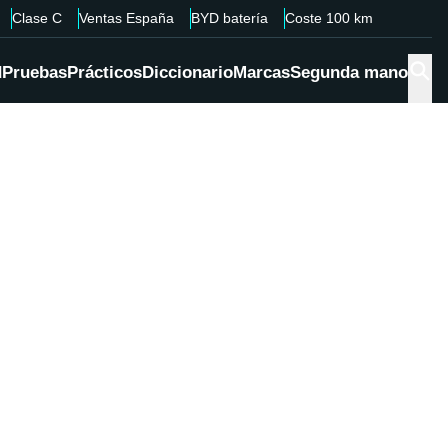
Clase C
Ventas España
BYD batería
Coste 100 km
d
Pruebas
Prácticos
Diccionario
Marcas
Segunda mano