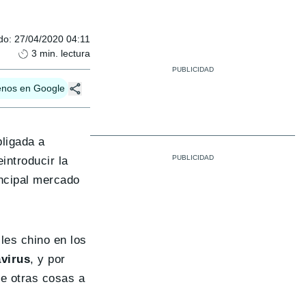
do
:
27/04/2020 04:11
3
min. lectura
enos en Google
bligada a
introducir la
incipal mercado
les chino en los
avirus
, y por
re otras cosas a