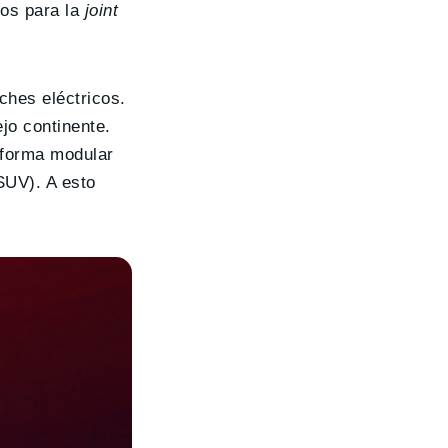
cos para la
joint
hes eléctricos.
jo continente.
aforma modular
 SUV). A esto