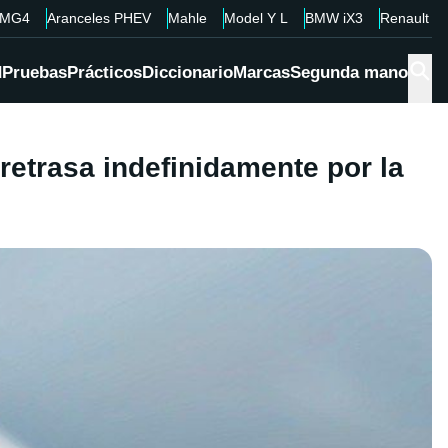
MG4
Aranceles PHEV
Mahle
Model Y L
BMW iX3
Renault 4
d
Pruebas
Prácticos
Diccionario
Marcas
Segunda mano
retrasa indefinidamente por la