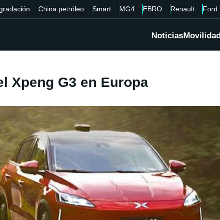
gradación
China petróleo
Smart
MG4
EBRO
Renault
Ford
Noticias
Movilida
el Xpeng G3 en Europa