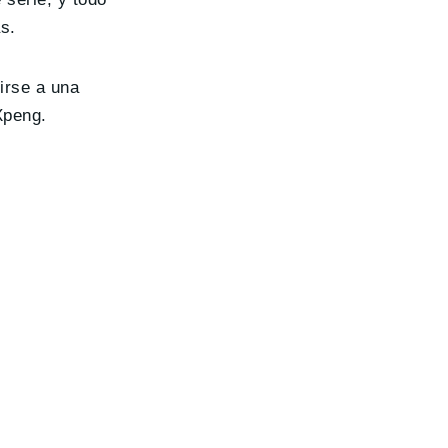
s.
cirse a una
Xpeng.