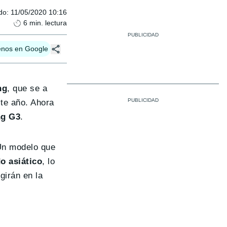
do
:
11/05/2020 10:16
6
min. lectura
enos en Google
ng
, que se a
te año. Ahora
ng G3
.
 Un modelo que
o asiático
, lo
girán en la