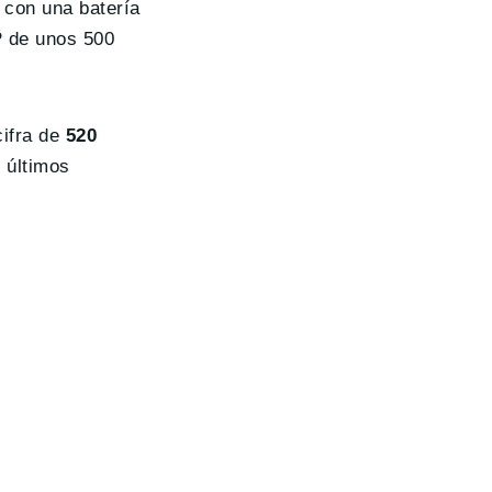
 con una batería
P de unos 500
cifra de
520
 últimos