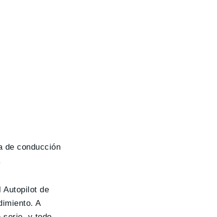
a de conducción
.
 Autopilot de
dimiento. A
 serie, y todo