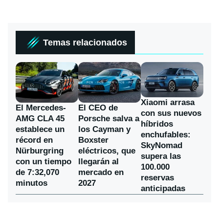
Temas relacionados
Xiaomi arrasa
El Mercedes-
El CEO de
con sus nuevos
AMG CLA 45
Porsche salva a
híbridos
establece un
los Cayman y
enchufables:
récord en
Boxster
SkyNomad
Nürburgring
eléctricos, que
supera las
con un tiempo
llegarán al
100.000
de 7:32,070
mercado en
reservas
minutos
2027
anticipadas