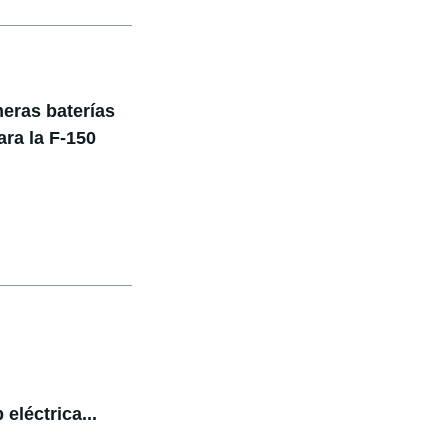
meras baterías
ra la F-150
eléctrica...