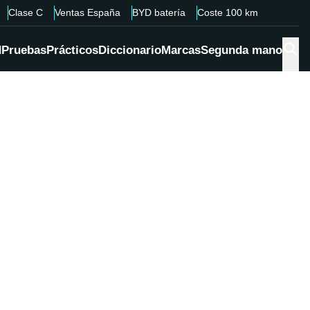
Clase C
Ventas España
BYD batería
Coste 100 km
d
Pruebas
Prácticos
Diccionario
Marcas
Segunda mano