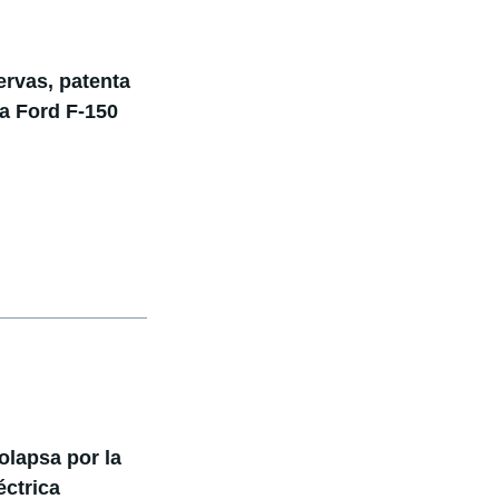
ervas, patenta
la Ford F-150
lapsa por la
éctrica