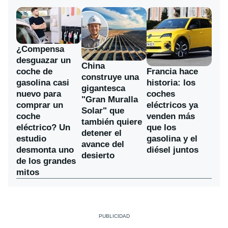
¿Compensa
desguazar un
China
coche de
Francia hace
construye una
gasolina casi
historia: los
gigantesca
nuevo para
coches
"Gran Muralla
comprar un
eléctricos ya
Solar" que
coche
venden más
también quiere
eléctrico? Un
que los
detener el
estudio
gasolina y el
avance del
desmonta uno
diésel juntos
desierto
de los grandes
mitos