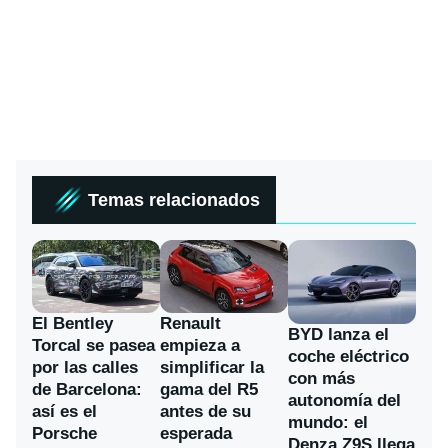
Temas relacionados
El Bentley
Renault
BYD lanza el
Torcal se pasea
empieza a
coche eléctrico
por las calles
simplificar la
con más
de Barcelona:
gama del R5
autonomía del
así es el
antes de su
mundo: el
Porsche
esperada
Denza Z9S llega