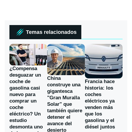
Temas relacionados
¿Compensa
desguazar un
China
coche de
Francia hace
construye una
gasolina casi
historia: los
gigantesca
nuevo para
coches
"Gran Muralla
comprar un
eléctricos ya
Solar" que
coche
venden más
también quiere
eléctrico? Un
que los
detener el
estudio
gasolina y el
avance del
desmonta uno
diésel juntos
desierto