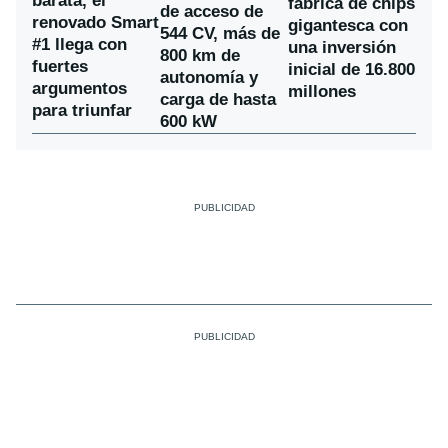
barata, el
fábrica de chips
de acceso de
renovado Smart
gigantesca con
544 CV, más de
#1 llega con
una inversión
800 km de
fuertes
inicial de 16.800
autonomía y
argumentos
millones
carga de hasta
para triunfar
600 kW