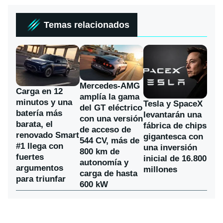
Temas relacionados
Mercedes-AMG
Carga en 12
amplía la gama
minutos y una
Tesla y SpaceX
del GT eléctrico
batería más
levantarán una
con una versión
barata, el
fábrica de chips
de acceso de
renovado Smart
gigantesca con
544 CV, más de
#1 llega con
una inversión
800 km de
fuertes
inicial de 16.800
autonomía y
argumentos
millones
carga de hasta
para triunfar
600 kW