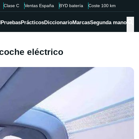
Clase C
Ventas España
BYD batería
Coste 100 km
d
Pruebas
Prácticos
Diccionario
Marcas
Segunda mano
coche eléctrico