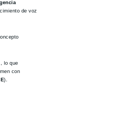
igencia
cimiento de voz
concepto
, lo que
umen con
CE
).