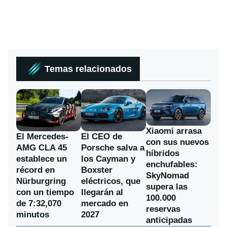
Temas relacionados
Xiaomi arrasa
El Mercedes-
El CEO de
con sus nuevos
AMG CLA 45
Porsche salva a
híbridos
establece un
los Cayman y
enchufables:
récord en
Boxster
SkyNomad
Nürburgring
eléctricos, que
supera las
con un tiempo
llegarán al
100.000
de 7:32,070
mercado en
reservas
minutos
2027
anticipadas