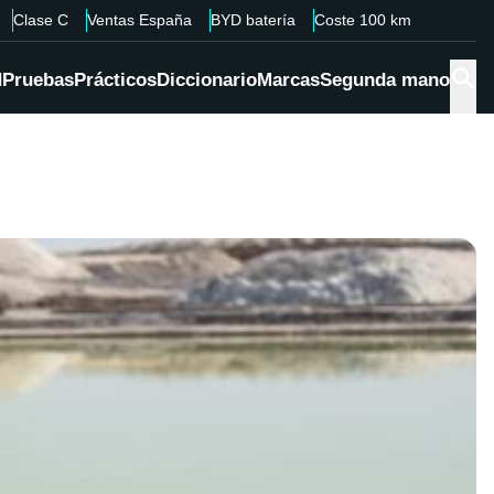
Clase C
Ventas España
BYD batería
Coste 100 km
d
Pruebas
Prácticos
Diccionario
Marcas
Segunda mano