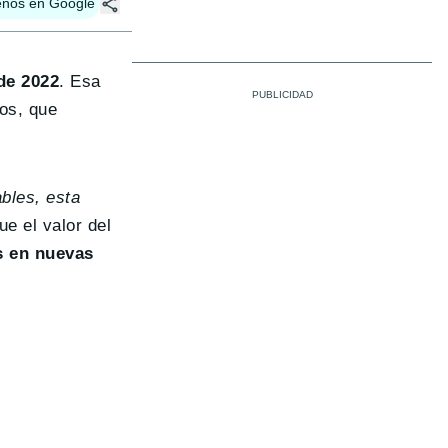
enos en Google
de 2022
. Esa
os, que
bles, esta
ue el valor del
s en nuevas