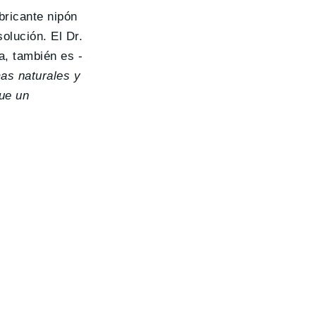
abricante nipón
olución. El Dr.
a, también es -
mas naturales y
que un