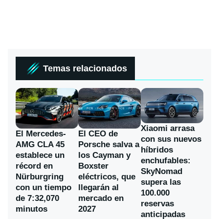
Temas relacionados
Xiaomi arrasa
El Mercedes-
El CEO de
con sus nuevos
AMG CLA 45
Porsche salva a
híbridos
establece un
los Cayman y
enchufables:
récord en
Boxster
SkyNomad
Nürburgring
eléctricos, que
supera las
con un tiempo
llegarán al
100.000
de 7:32,070
mercado en
reservas
minutos
2027
anticipadas