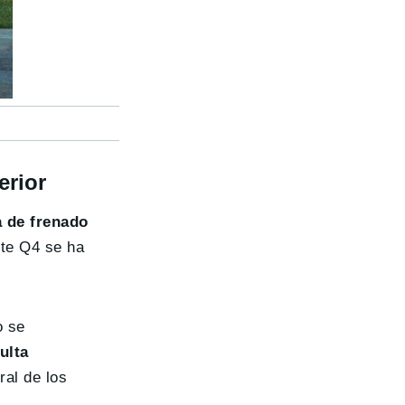
erior
 de frenado
nte Q4 se ha
o se
ulta
ral de los