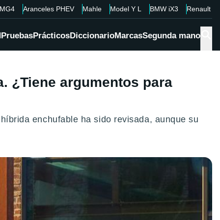
MG4
Aranceles PHEV
Mahle
Model Y L
BMW iX3
Renault 4
d
Pruebas
Prácticos
Diccionario
Marcas
Segunda mano
a. ¿Tiene argumentos para
 híbrida enchufable ha sido revisada, aunque su