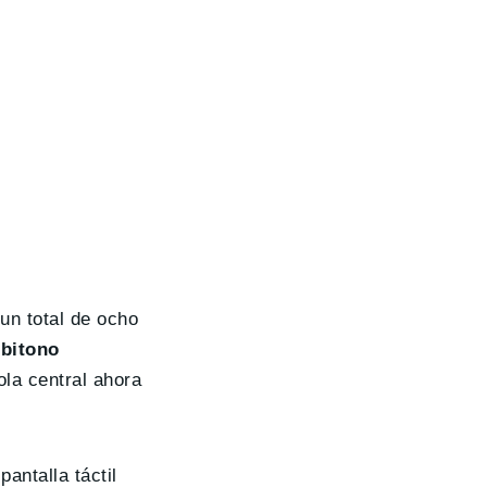
un total de ocho
 bitono
ola central ahora
antalla táctil