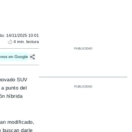
do
:
14/11/2025 10:01
4
min. lectura
enos en Google
enovado SUV
 a punto del
ón híbrida
han modificado,
) buscan darle