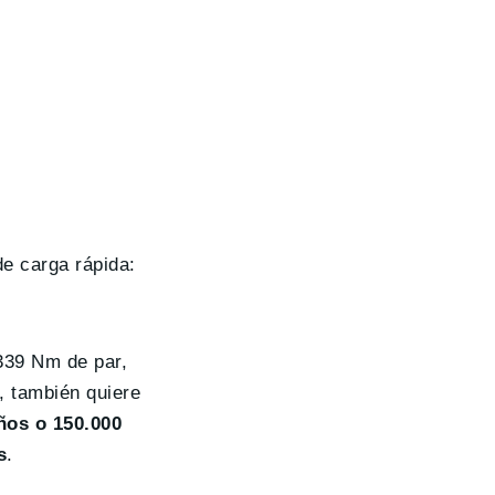
de carga rápida:
339 Nm de par,
, también quiere
ños o 150.000
s
.