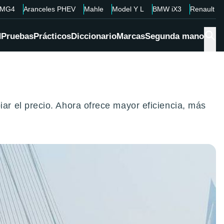
MG4
Aranceles PHEV
Mahle
Model Y L
BMW iX3
Renault 4
d
Pruebas
Prácticos
Diccionario
Marcas
Segunda mano
r el precio. Ahora ofrece mayor eficiencia, más