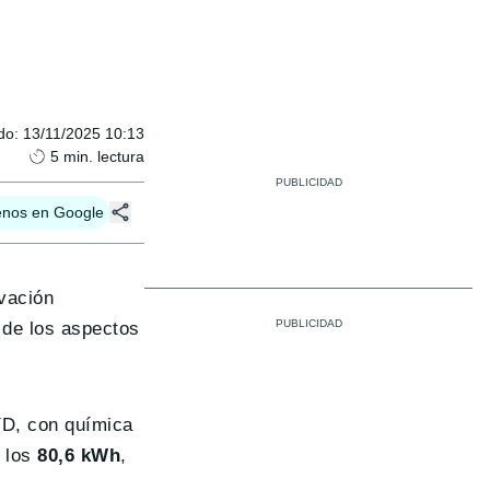
do
:
13/11/2025 10:13
5
min. lectura
enos en Google
vación
 de los aspectos
YD, con química
a los
80,6 kWh
,