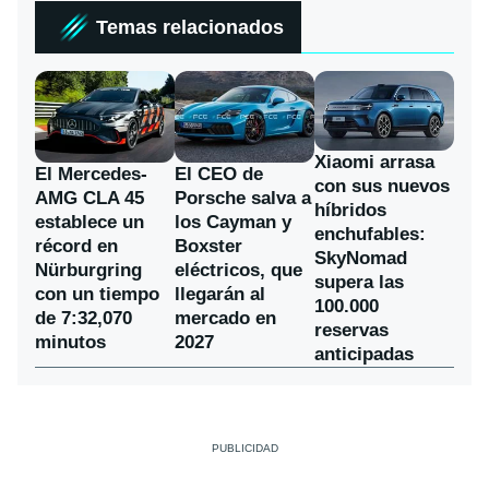
Temas relacionados
Xiaomi arrasa
El Mercedes-
El CEO de
con sus nuevos
AMG CLA 45
Porsche salva a
híbridos
establece un
los Cayman y
enchufables:
récord en
Boxster
SkyNomad
Nürburgring
eléctricos, que
supera las
con un tiempo
llegarán al
100.000
de 7:32,070
mercado en
reservas
minutos
2027
anticipadas