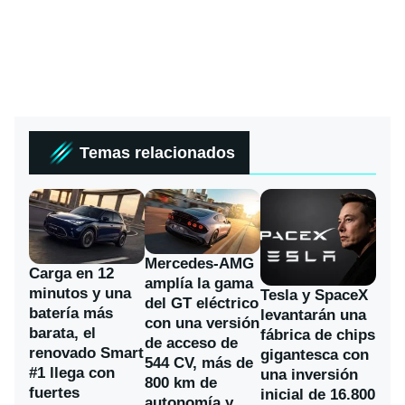
Temas relacionados
Mercedes-AMG
Carga en 12
amplía la gama
minutos y una
Tesla y SpaceX
del GT eléctrico
batería más
levantarán una
con una versión
barata, el
fábrica de chips
de acceso de
renovado Smart
gigantesca con
544 CV, más de
#1 llega con
una inversión
800 km de
fuertes
inicial de 16.800
autonomía y