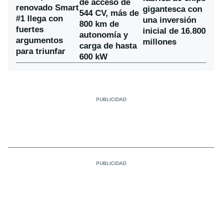
de acceso de
renovado Smart
gigantesca con
544 CV, más de
#1 llega con
una inversión
800 km de
fuertes
inicial de 16.800
autonomía y
argumentos
millones
carga de hasta
para triunfar
600 kW