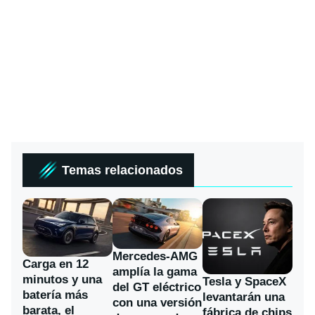
Temas relacionados
Mercedes-AMG
Carga en 12
amplía la gama
minutos y una
Tesla y SpaceX
del GT eléctrico
batería más
levantarán una
con una versión
barata, el
fábrica de chips