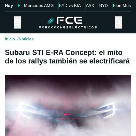
Hoy
Mercedes AMG
BYD vs KIA
ASX
BYD
Elon Musk
Inicio
Noticias
Subaru STI E-RA Concept: el mito
de los rallys también se electrificará