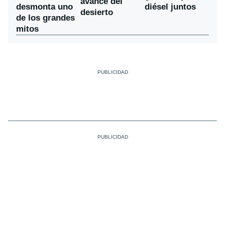
avance del
desmonta uno
diésel juntos
desierto
de los grandes
mitos