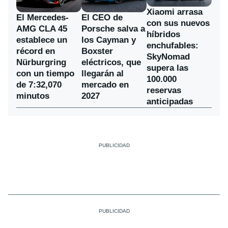
Xiaomi arrasa
El Mercedes-
El CEO de
con sus nuevos
AMG CLA 45
Porsche salva a
híbridos
establece un
los Cayman y
enchufables:
récord en
Boxster
SkyNomad
Nürburgring
eléctricos, que
supera las
con un tiempo
llegarán al
100.000
de 7:32,070
mercado en
reservas
minutos
2027
anticipadas