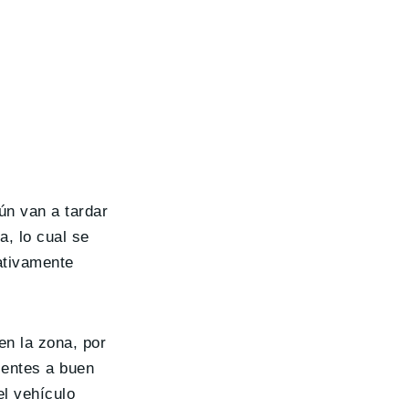
ún van a tardar
, lo cual se
ativamente
en la zona, por
lientes a buen
el vehículo