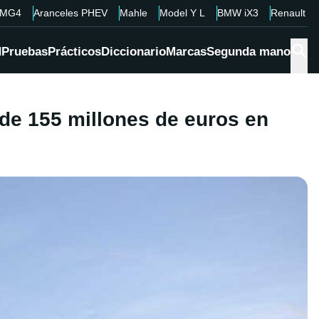
MG4
Aranceles PHEV
Mahle
Model Y L
BMW iX3
Renault 4
d
Pruebas
Prácticos
Diccionario
Marcas
Segunda mano
 de 155 millones de euros en