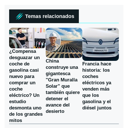
Temas relacionados
¿Compensa
desguazar un
China
coche de
Francia hace
construye una
gasolina casi
historia: los
gigantesca
nuevo para
coches
"Gran Muralla
comprar un
eléctricos ya
Solar" que
coche
venden más
también quiere
eléctrico? Un
que los
detener el
estudio
gasolina y el
avance del
desmonta uno
diésel juntos
desierto
de los grandes
mitos