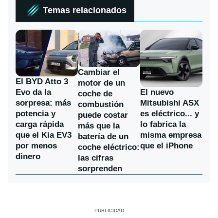
Temas relacionados
Cambiar el
El BYD Atto 3
motor de un
Evo da la
El nuevo
coche de
sorpresa: más
Mitsubishi ASX
combustión
potencia y
es eléctrico... y
puede costar
carga rápida
lo fabrica la
más que la
que el Kia EV3
misma empresa
batería de un
por menos
que el iPhone
coche eléctrico:
dinero
las cifras
sorprenden