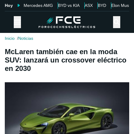
Hoy
Mercedes AMG
BYD vs KIA
ASX
BYD
Elon Musk
Inicio
Noticias
McLaren también cae en la moda
SUV: lanzará un crossover eléctrico
en 2030