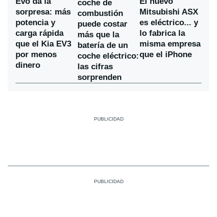
Evo da la
El nuevo
coche de
sorpresa: más
Mitsubishi ASX
combustión
potencia y
es eléctrico... y
puede costar
carga rápida
lo fabrica la
más que la
que el Kia EV3
misma empresa
batería de un
por menos
que el iPhone
coche eléctrico:
dinero
las cifras
sorprenden