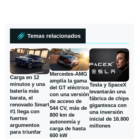
Temas relacionados
Mercedes-AMG
Carga en 12
amplía la gama
minutos y una
Tesla y SpaceX
del GT eléctrico
batería más
levantarán una
con una versión
barata, el
fábrica de chips
de acceso de
renovado Smart
gigantesca con
544 CV, más de
#1 llega con
una inversión
800 km de
fuertes
inicial de 16.800
autonomía y
argumentos
millones
carga de hasta
para triunfar
600 kW