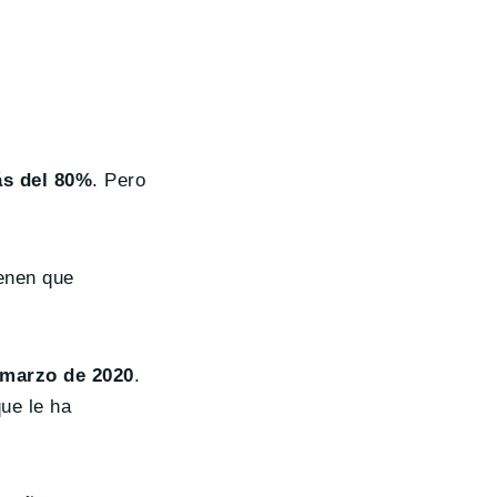
ás del 80%
. Pero
enen que
n marzo de 2020
.
ue le ha