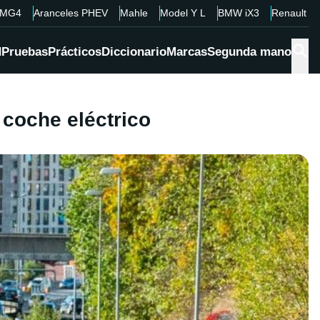
MG4
Aranceles PHEV
Mahle
Model Y L
BMW iX3
Renault 4
d
Pruebas
Prácticos
Diccionario
Marcas
Segunda mano
 coche eléctrico