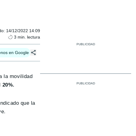
do
:
14/12/2022 14:09
3
min. lectura
enos en Google
a la movilidad
l 20%.
indicado que la
ve.