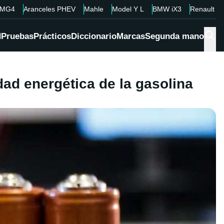
MG4
Aranceles PHEV
Mahle
Model Y L
BMW iX3
Renault 4
d
Pruebas
Prácticos
Diccionario
Marcas
Segunda mano
dad energética de la gasolina