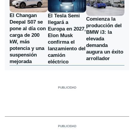
El Changan
El Tesla Semi
Comienza la
Deepal S07 se
llegará a
producción del
pone al día con
Europa en 2027,
BMW i3: la
carga de 200
Elon Musk
elevada
kW, más
confirma el
demanda
potencia y una
lanzamiento del
augura un éxito
suspensión
camión
arrollador
mejorada
eléctrico