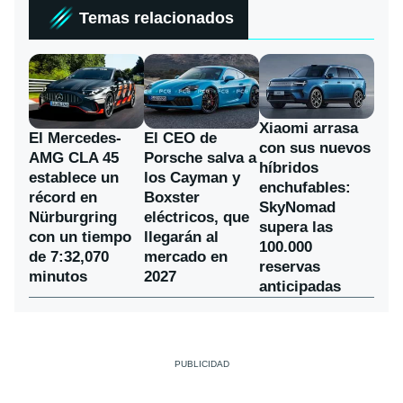
Temas relacionados
Xiaomi arrasa
El Mercedes-
El CEO de
con sus nuevos
AMG CLA 45
Porsche salva a
híbridos
establece un
los Cayman y
enchufables:
récord en
Boxster
SkyNomad
Nürburgring
eléctricos, que
supera las
con un tiempo
llegarán al
100.000
de 7:32,070
mercado en
reservas
minutos
2027
anticipadas